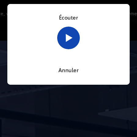
e, vous acceptez l’utilisation de cookies afin de nous perme
Écouter
Le direct
Thématiques
La radio
Le mag
En savoir plus sur notre politique Cookies
OK
Annuler