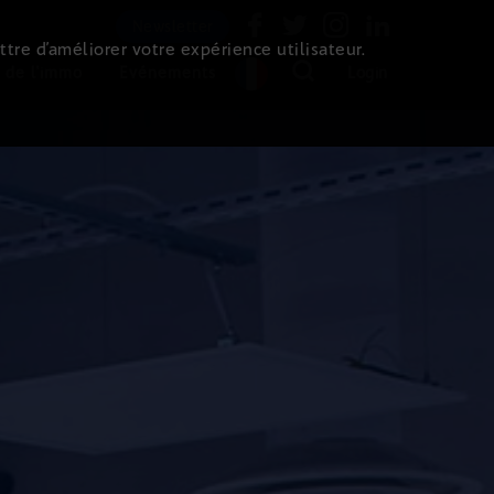
Newsletter
ttre d’améliorer votre expérience utilisateur.
 de l'immo
Evénements
Login