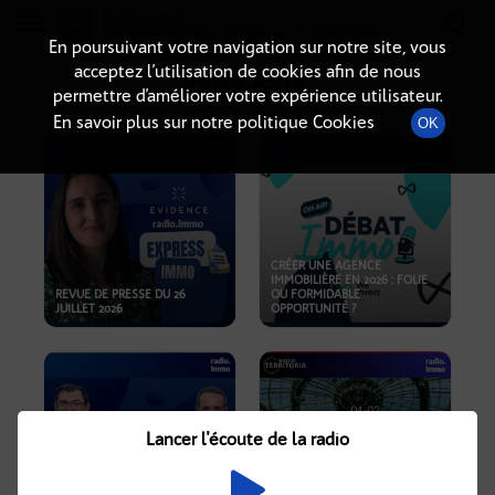
Radio-immo.fr
Premiere webradio d'information immobiliere
En poursuivant votre navigation sur notre site, vous
acceptez l’utilisation de cookies afin de nous
PODCASTS
permettre d’améliorer votre expérience utilisateur.
En savoir plus sur notre politique Cookies
OK
CRÉER UNE AGENCE
IMMOBILIÈRE EN 2026 : FOLIE
REVUE DE PRESSE DU 26
OU FORMIDABLE
JUILLET 2026
OPPORTUNITÉ ?
Lancer l'écoute de la radio
CRISE IMMOBILIÈRE, PRIX EN
BAISSE, NOUVELLES