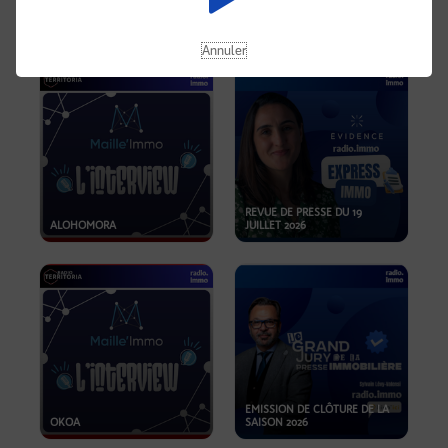
OPPORTUNITÉS… ET SI LE BON
PLAN SE TROUVAIT LÀ OÙ ON
EMISSION SPÉCIALE SIBCA
NE REGARDE PAS ASSEZ ?
2026
Annuler
REVUE DE PRESSE DU 19
ALOHOMORA
JUILLET 2026
EMISSION DE CLÔTURE DE LA
OKOA
SAISON 2026