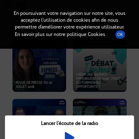
Radio-immo.fr
Premiere webradio d'information immobiliere
En poursuivant votre navigation sur notre site, vous
acceptez l’utilisation de cookies afin de nous
PODCASTS
permettre d’améliorer votre expérience utilisateur.
En savoir plus sur notre politique Cookies
OK
CRÉER UNE AGENCE
IMMOBILIÈRE EN 2026 : FOLIE
REVUE DE PRESSE DU 26
OU FORMIDABLE
JUILLET 2026
OPPORTUNITÉ ?
Lancer l'écoute de la radio
CRISE IMMOBILIÈRE, PRIX EN
BAISSE, NOUVELLES