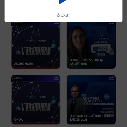
OPPORTUNITÉS… ET SI LE BON
PLAN SE TROUVAIT LÀ OÙ ON
EMISSION SPÉCIALE SIBCA
NE REGARDE PAS ASSEZ ?
2026
Annuler
REVUE DE PRESSE DU 19
ALOHOMORA
JUILLET 2026
EMISSION DE CLÔTURE DE LA
OKOA
SAISON 2026