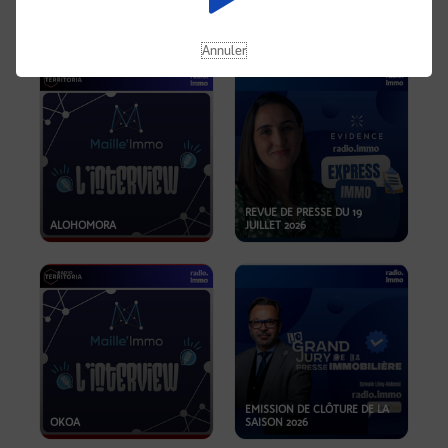
OPPORTUNITÉS… ET SI LE BON
PLAN SE TROUVAIT LÀ OÙ ON
EMISSION SPÉCIALE SIBCA
NE REGARDE PAS ASSEZ ?
2026
Annuler
REVUE DE PRESSE DU 19
ALOHOMORA
JUILLET 2026
EMISSION DE CLÔTURE DE LA
OKOA
SAISON 2026