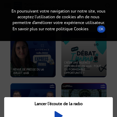
Radio-immo.fr
Premiere webradio d'information immobiliere
En poursuivant votre navigation sur notre site, vous
acceptez l’utilisation de cookies afin de nous
PODCASTS
permettre d’améliorer votre expérience utilisateur.
En savoir plus sur notre politique Cookies
OK
CRÉER UNE AGENCE
IMMOBILIÈRE EN 2026 : FOLIE
REVUE DE PRESSE DU 26
OU FORMIDABLE
JUILLET 2026
OPPORTUNITÉ ?
Lancer l'écoute de la radio
CRISE IMMOBILIÈRE, PRIX EN
BAISSE, NOUVELLES