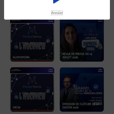
OPPORTUNITÉS… ET SI LE BON
PLAN SE TROUVAIT LÀ OÙ ON
EMISSION SPÉCIALE SIBCA
NE REGARDE PAS ASSEZ ?
2026
Annuler
REVUE DE PRESSE DU 19
ALOHOMORA
JUILLET 2026
EMISSION DE CLÔTURE DE LA
OKOA
SAISON 2026