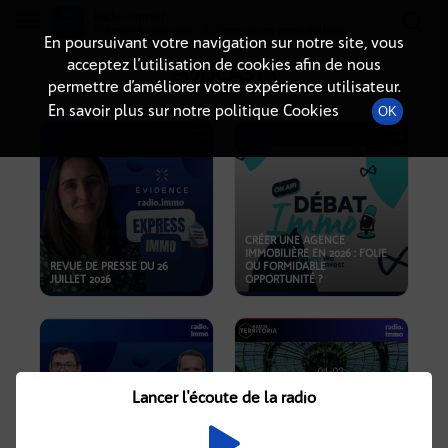
Radio-immo.fr
Premiere webradio d'information immobiliere
En poursuivant votre navigation sur notre site, vous
acceptez l’utilisation de cookies afin de nous
PODCASTS
permettre d’améliorer votre expérience utilisateur.
En savoir plus sur notre politique Cookies
OK
CRÉER UNE AGENCE
IMMOBILIÈRE EN 2026 : FOLIE
REVUE DE PRESSE DU 26
OU FORMIDABLE
JUILLET 2026
OPPORTUNITÉ ?
Lancer l'écoute de la radio
CRISE IMMOBILIÈRE, PRIX EN
BAISSE, NOUVELLES