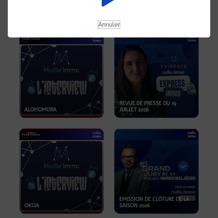
OPPORTUNITÉS… ET SI LE BON
PLAN SE TROUVAIT LÀ OÙ ON
EMISSION SPÉCIALE SIBCA
NE REGARDE PAS ASSEZ ?
2026
Annuler
REVUE DE PRESSE DU 19
ALOHOMORA
JUILLET 2026
EMISSION DE CLÔTURE DE LA
OKOA
SAISON 2026