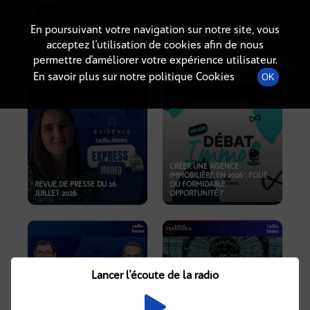
Radio-immo.fr
Premiere webradio d'information immobiliere
En poursuivant votre navigation sur notre site, vous
acceptez l’utilisation de cookies afin de nous
PODCASTS
permettre d’améliorer votre expérience utilisateur.
En savoir plus sur notre politique Cookies
OK
CRÉER UNE AGENCE
IMMOBILIÈRE EN 2026 : FOLIE
REVUE DE PRESSE DU 26
OU FORMIDABLE
JUILLET 2026
OPPORTUNITÉ ?
Lancer l'écoute de la radio
CRISE IMMOBILIÈRE, PRIX EN
BAISSE, NOUVELLES