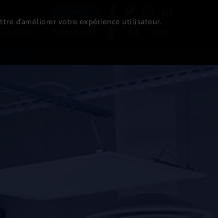
Newsletter
ttre d’améliorer votre expérience utilisateur.
 de l'immo
Evénements
Login