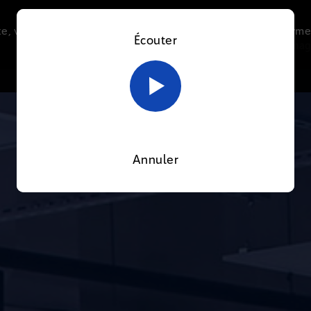
e, vous acceptez l’utilisation de cookies afin de nous perme
Écouter
Le direct
Thématiques
La radio
Le mag
En savoir plus sur notre politique Cookies
OK
Annuler