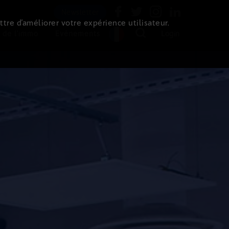
Newsletter
ttre d’améliorer votre expérience utilisateur.
 de l'immo
Evénements
Login