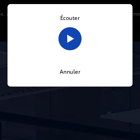
e, vous acceptez l’utilisation de cookies afin de nous perme
Écouter
Le direct
Thématiques
La radio
Le mag
En savoir plus sur notre politique Cookies
OK
Annuler