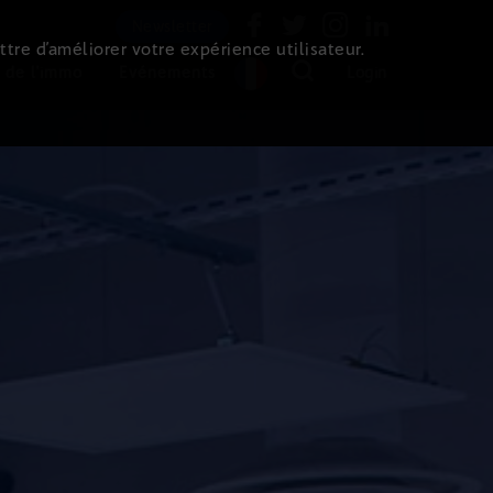
Newsletter
ttre d’améliorer votre expérience utilisateur.
 de l'immo
Evénements
Login