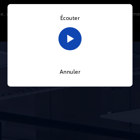
e, vous acceptez l’utilisation de cookies afin de nous perme
Écouter
Le direct
Thématiques
La radio
Le mag
En savoir plus sur notre politique Cookies
OK
Annuler