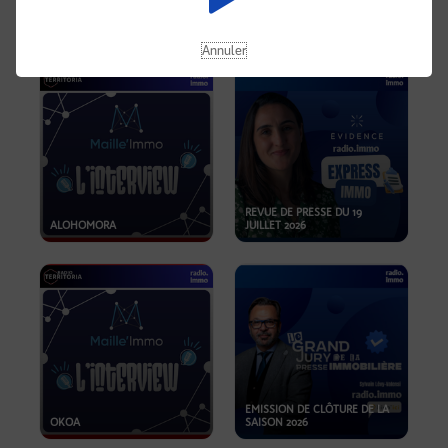
OPPORTUNITÉS… ET SI LE BON
PLAN SE TROUVAIT LÀ OÙ ON
EMISSION SPÉCIALE SIBCA
NE REGARDE PAS ASSEZ ?
2026
Annuler
REVUE DE PRESSE DU 19
ALOHOMORA
JUILLET 2026
EMISSION DE CLÔTURE DE LA
OKOA
SAISON 2026