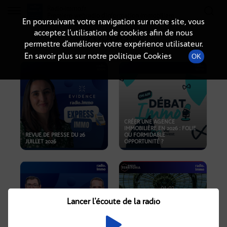
Radio-immo.fr
Premiere webradio d'information immobiliere
En poursuivant votre navigation sur notre site, vous
acceptez l’utilisation de cookies afin de nous
PODCASTS
permettre d’améliorer votre expérience utilisateur.
En savoir plus sur notre politique Cookies
OK
CRÉER UNE AGENCE
IMMOBILIÈRE EN 2026 : FOLIE
REVUE DE PRESSE DU 26
OU FORMIDABLE
JUILLET 2026
OPPORTUNITÉ ?
Lancer l'écoute de la radio
CRISE IMMOBILIÈRE, PRIX EN
BAISSE, NOUVELLES