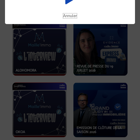
OPPORTUNITÉS… ET SI LE BON
PLAN SE TROUVAIT LÀ OÙ ON
EMISSION SPÉCIALE SIBCA
NE REGARDE PAS ASSEZ ?
2026
Annuler
REVUE DE PRESSE DU 19
ALOHOMORA
JUILLET 2026
EMISSION DE CLÔTURE DE LA
OKOA
SAISON 2026