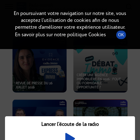
Radio-immo.fr
Premiere webradio d'information immobiliere
En poursuivant votre navigation sur notre site, vous
acceptez l’utilisation de cookies afin de nous
PODCASTS
permettre d’améliorer votre expérience utilisateur.
En savoir plus sur notre politique Cookies
OK
CRÉER UNE AGENCE
IMMOBILIÈRE EN 2026 : FOLIE
REVUE DE PRESSE DU 26
OU FORMIDABLE
JUILLET 2026
OPPORTUNITÉ ?
Lancer l'écoute de la radio
CRISE IMMOBILIÈRE, PRIX EN
BAISSE, NOUVELLES