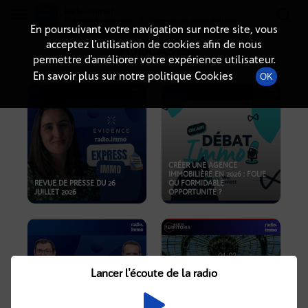
Radio-immo.fr
Premiere webradio d'information immobiliere
En poursuivant votre navigation sur notre site, vous
acceptez l’utilisation de cookies afin de nous
PODCASTS
permettre d’améliorer votre expérience utilisateur.
En savoir plus sur notre politique Cookies
OK
CRÉER UNE AGENCE
IMMOBILIÈRE EN 2026 : FOLIE
REVUE DE PRESSE DU 26
OU FORMIDABLE
JUILLET 2026
OPPORTUNITÉ ?
Lancer l'écoute de la radio
CRISE IMMOBILIÈRE, PRIX EN
BAISSE, NOUVELLES