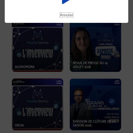
OPPORTUNITÉS… ET SI LE BON
PLAN SE TROUVAIT LÀ OÙ ON
EMISSION SPÉCIALE SIBCA
NE REGARDE PAS ASSEZ ?
2026
Annuler
REVUE DE PRESSE DU 19
ALOHOMORA
JUILLET 2026
EMISSION DE CLÔTURE DE LA
OKOA
SAISON 2026