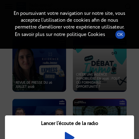
Radio-immo.fr
Premiere webradio d'information immobiliere
En poursuivant votre navigation sur notre site, vous
acceptez l’utilisation de cookies afin de nous
PODCASTS
permettre d’améliorer votre expérience utilisateur.
En savoir plus sur notre politique Cookies
OK
CRÉER UNE AGENCE
IMMOBILIÈRE EN 2026 : FOLIE
REVUE DE PRESSE DU 26
OU FORMIDABLE
JUILLET 2026
OPPORTUNITÉ ?
Lancer l'écoute de la radio
CRISE IMMOBILIÈRE, PRIX EN
BAISSE, NOUVELLES