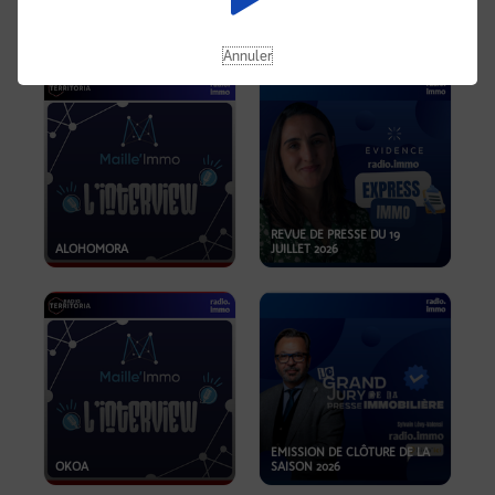
OPPORTUNITÉS… ET SI LE BON
PLAN SE TROUVAIT LÀ OÙ ON
EMISSION SPÉCIALE SIBCA
NE REGARDE PAS ASSEZ ?
2026
Annuler
REVUE DE PRESSE DU 19
ALOHOMORA
JUILLET 2026
EMISSION DE CLÔTURE DE LA
OKOA
SAISON 2026