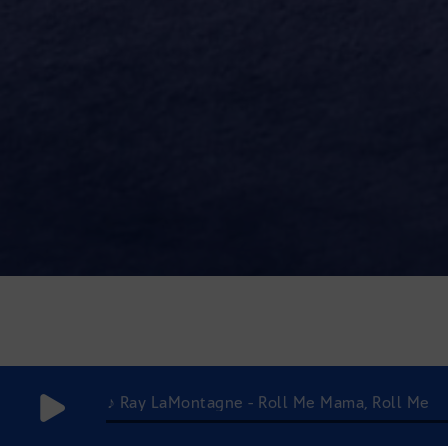
♪ Adele - Oh My God