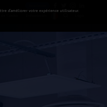
Newsletter
ttre d’améliorer votre expérience utilisateur.
 de l'immo
Evénements
Login