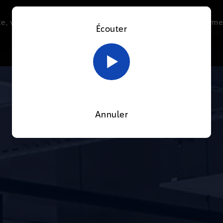
e, vous acceptez l’utilisation de cookies afin de nous perme
Écouter
Le direct
Thématiques
La radio
Le mag
En savoir plus sur notre politique Cookies
OK
Annuler