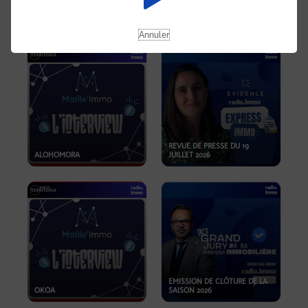
OPPORTUNITÉS… ET SI LE BON
PLAN SE TROUVAIT LÀ OÙ ON
EMISSION SPÉCIALE SIBCA
NE REGARDE PAS ASSEZ ?
2026
Annuler
REVUE DE PRESSE DU 19
ALOHOMORA
JUILLET 2026
EMISSION DE CLÔTURE DE LA
OKOA
SAISON 2026