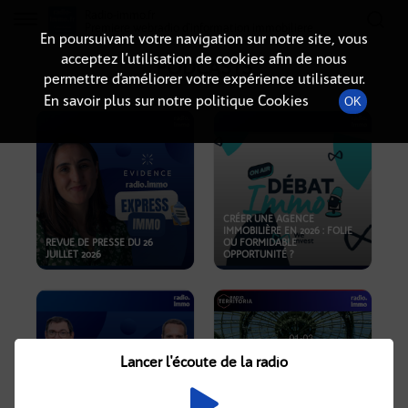
Radio-immo.fr
Premiere webradio d'information immobiliere
En poursuivant votre navigation sur notre site, vous
acceptez l’utilisation de cookies afin de nous
PODCASTS
permettre d’améliorer votre expérience utilisateur.
En savoir plus sur notre politique Cookies
OK
CRÉER UNE AGENCE
IMMOBILIÈRE EN 2026 : FOLIE
REVUE DE PRESSE DU 26
OU FORMIDABLE
JUILLET 2026
OPPORTUNITÉ ?
Lancer l'écoute de la radio
CRISE IMMOBILIÈRE, PRIX EN
BAISSE, NOUVELLES