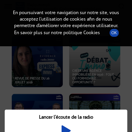
Radio-immo.fr
Premiere webradio d'information immobiliere
En poursuivant votre navigation sur notre site, vous
acceptez l’utilisation de cookies afin de nous
PODCASTS
permettre d’améliorer votre expérience utilisateur.
En savoir plus sur notre politique Cookies
OK
CRÉER UNE AGENCE
IMMOBILIÈRE EN 2026 : FOLIE
REVUE DE PRESSE DU 26
OU FORMIDABLE
JUILLET 2026
OPPORTUNITÉ ?
Lancer l'écoute de la radio
CRISE IMMOBILIÈRE, PRIX EN
BAISSE, NOUVELLES