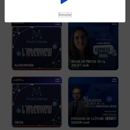
OPPORTUNITÉS… ET SI LE BON
PLAN SE TROUVAIT LÀ OÙ ON
EMISSION SPÉCIALE SIBCA
NE REGARDE PAS ASSEZ ?
2026
Annuler
REVUE DE PRESSE DU 19
ALOHOMORA
JUILLET 2026
EMISSION DE CLÔTURE DE LA
OKOA
SAISON 2026