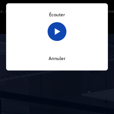
e, vous acceptez l’utilisation de cookies afin de nous perme
Écouter
Le direct
Thématiques
La radio
Le mag
En savoir plus sur notre politique Cookies
OK
Annuler