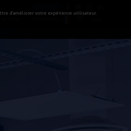
Newsletter
ttre d’améliorer votre expérience utilisateur.
 de l'immo
Evénements
Login