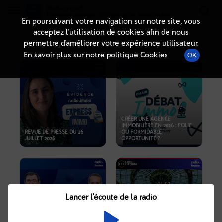
Radio-immo.fr
Premiere webradio d'information immobiliere
En poursuivant votre navigation sur notre site, vous
acceptez l’utilisation de cookies afin de nous
PODCASTS
permettre d’améliorer votre expérience utilisateur.
En savoir plus sur notre politique Cookies
OK
CRÉER UNE AGENCE
IMMOBILIÈRE EN 2026 : FOLIE
REVUE DE PRESSE DU 26
OU FORMIDABLE
JUILLET 2026
OPPORTUNITÉ ?
Lancer l'écoute de la radio
CRISE IMMOBILIÈRE, PRIX EN
BAISSE, NOUVELLES