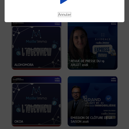
OPPORTUNITÉS… ET SI LE BON
PLAN SE TROUVAIT LÀ OÙ ON
EMISSION SPÉCIALE SIBCA
NE REGARDE PAS ASSEZ ?
2026
Annuler
REVUE DE PRESSE DU 19
ALOHOMORA
JUILLET 2026
EMISSION DE CLÔTURE DE LA
OKOA
SAISON 2026