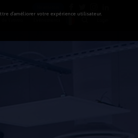
Newsletter
ttre d’améliorer votre expérience utilisateur.
 de l'immo
Evénements
Login