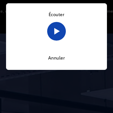
e, vous acceptez l’utilisation de cookies afin de nous perme
Écouter
Le direct
Thématiques
La radio
Le mag
En savoir plus sur notre politique Cookies
OK
Annuler