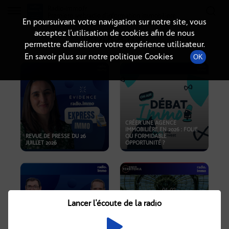
Radio-immo.fr
Premiere webradio d'information immobiliere
En poursuivant votre navigation sur notre site, vous
acceptez l’utilisation de cookies afin de nous
PODCASTS
permettre d’améliorer votre expérience utilisateur.
En savoir plus sur notre politique Cookies
OK
CRÉER UNE AGENCE
IMMOBILIÈRE EN 2026 : FOLIE
REVUE DE PRESSE DU 26
OU FORMIDABLE
JUILLET 2026
OPPORTUNITÉ ?
Lancer l'écoute de la radio
CRISE IMMOBILIÈRE, PRIX EN
BAISSE, NOUVELLES