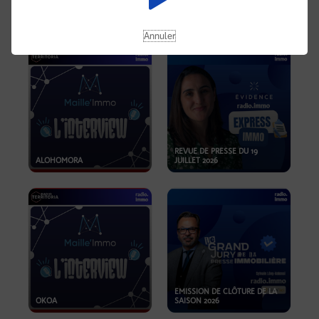
OPPORTUNITÉS… ET SI LE BON
PLAN SE TROUVAIT LÀ OÙ ON
EMISSION SPÉCIALE SIBCA
NE REGARDE PAS ASSEZ ?
2026
Annuler
REVUE DE PRESSE DU 19
ALOHOMORA
JUILLET 2026
EMISSION DE CLÔTURE DE LA
OKOA
SAISON 2026