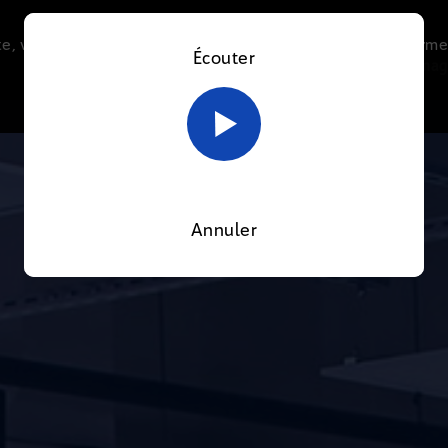
e, vous acceptez l’utilisation de cookies afin de nous perme
Écouter
Le direct
Thématiques
La radio
Le mag
En savoir plus sur notre politique Cookies
OK
Annuler