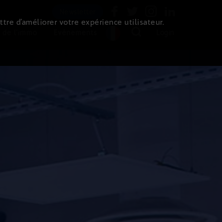
Newsletter
ttre d’améliorer votre expérience utilisateur.
 de l'immo
Evénements
Login