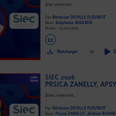
Site internet :
...
Bérénice DEVILLE FLEURIOT
Stéphane WAGNER
Durée : 12 minutes
Télécharger
É
SIEC 2026
Sites internet :
...
Bérénice DEVILLE FLEURIOT
Prsica ZANELLY
Jérôme BUANE