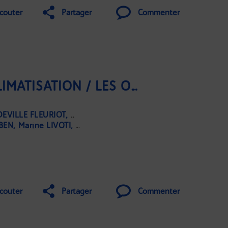
couter
Partager
Commenter
FAUT-IL CÉDER À LA CLIMATISATION / LES ODEURS DE RENFERMÉ !
DEVILLE FLEURIOT
Grégoire DARRICAU
UBEN
Marine LIVOTI
Laurent PERMASSE
couter
Partager
Commenter