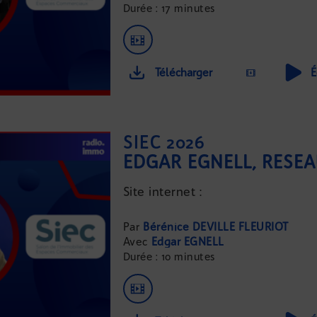
Durée : 17 minutes
Télécharger
É
SIEC 2026
EDGAR EGNELL, RÉSEA
Site internet :
...
Bérénice DEVILLE FLEURIOT
Edgar EGNELL
Durée : 10 minutes