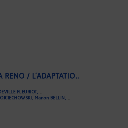
LES RÈGLES D’OR DE LA RÉNO / L’ADAPTATION DES LOGEMENTS FACE À LA CHALEUR
DEVILLE FLEURIOT
Grégoire DARRICAU
OJCIECHOWSKI
Manon BELLIN
Laurent PERMASSE