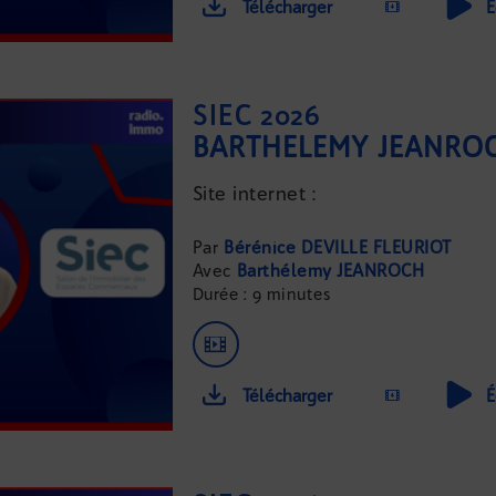
Télécharger
É
SIEC 2026
BARTHÉLEMY JEANROC
Site internet :
...
Bérénice DEVILLE FLEURIOT
Barthélemy JEANROCH
Durée : 9 minutes
Télécharger
É