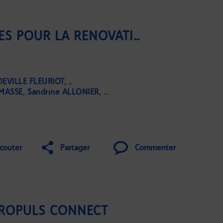
LES ARBRES, NOS ALLIÉS POUR LA RÉNOVATION ÉNERGÉTIQUE / ASTHME ET LOGEMENT, QUELLES CONSÉQUENCES ?
DEVILLE FLEURIOT
Grégoire DARRICAU
RMASSE
Sandrine ALLONIER
Marine LIVOTI
couter
Partager
Commenter
PROPULS CONNECT