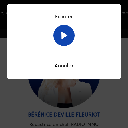
e, vous acceptez l’utilisation de cookies afin de nous perme
Écouter
Le direct
Thématiques
La radio
Le mag
En savoir plus sur notre politique Cookies
OK
Annuler
BÉRÉNICE DEVILLE FLEURIOT
Rédactrice en chef, RADIO IMMO