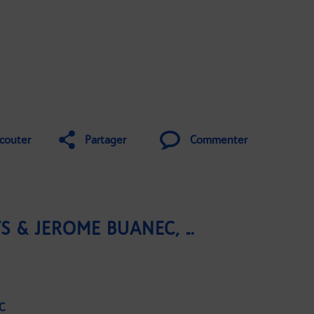
couter
Partager
Commenter
PRSICA ZANELLY, APSYS & JÉRÔME BUANEC, FSC EXECUTIVE SEARCH
C