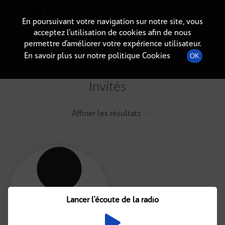
Radio-immo.fr
Premiere webradio d'information immobiliere
En poursuivant votre navigation sur notre site, vous
acceptez l’utilisation de cookies afin de nous
Liste des intervenants
permettre d’améliorer votre expérience utilisateur.
En savoir plus sur notre politique Cookies
OK
Tout afficher
Animateurs
Invités
Affiner les résultats
Tout
A
B
C
D
E
F
Lancer l'écoute de la radio
G
H
I
J