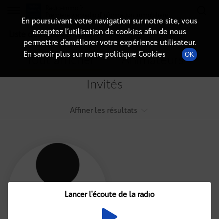
Radio-immo.fr
Premiere webradio d'information immobiliere
En poursuivant votre navigation sur notre site, vous
acceptez l’utilisation de cookies afin de nous
Liste des intervenants
permettre d’améliorer votre expérience utilisateur.
En savoir plus sur notre politique Cookies
OK
Tout afficher
Animateurs
Invités
Affiner les résultats
Tout
A
B
C
D
E
F
Lancer l'écoute de la radio
G
H
I
J