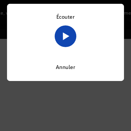
e, vous acceptez l’utilisation de cookies afin de nous perme
Écouter
Le direct
Thématiques
La radio
Le mag
En savoir plus sur notre politique Cookies
OK
OOTI
Annuler