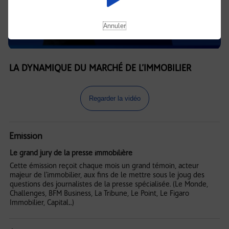
Annuler
LA DYNAMIQUE DU MARCHÉ DE L’IMMOBILIER
Regarder la vidéo
Emission
Le grand jury de la presse immobilière
Cette émission reçoit chaque mois un grand témoin, acteur
majeur de l’immobilier, aux fins de le mettre sous le joug des
questions des journalistes de la presse spécialisée. (Le Monde,
Challenges, BFM Business, La Tribune, Le Point, Le Figaro
Immobilier, Capital…)