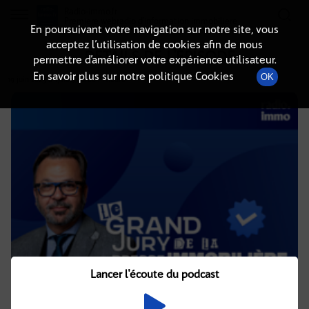
Radio-immo.fr
Premiere webradio d'information immobiliere
En poursuivant votre navigation sur notre site, vous
acceptez l’utilisation de cookies afin de nous
DÉTAILS DE L'ÉPISODE
permettre d’améliorer votre expérience utilisateur.
En savoir plus sur notre politique Cookies
OK
19 juin 2025
à 17h02
, durée : 1 heure
Lancer l'écoute du podcast