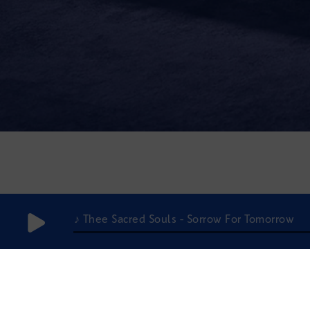
♪ Thee Sacred Souls - Sorrow For Tomorrow