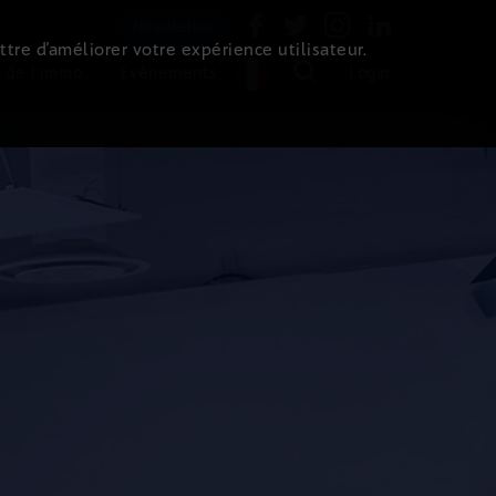
Newsletter
ttre d’améliorer votre expérience utilisateur.
 de l'immo
Evénements
Login