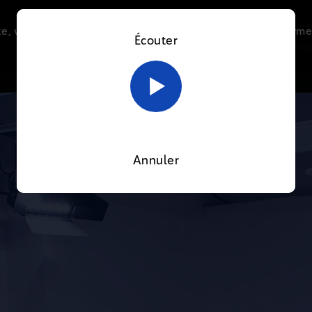
e, vous acceptez l’utilisation de cookies afin de nous perme
Écouter
Le direct
Thématiques
La radio
Le mag
En savoir plus sur notre politique Cookies
OK
Annuler