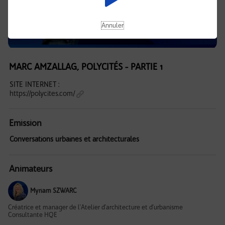
Annuler
MARC AMZALLAG, POLYCITÉS - PARTIE 1
SITE INTERNET :
https://polycites.com/
Emission
Conversations urbaines et architecturales
Animateurs
Myriam SZWARC
Créatrice et manager de l'Atelier d'architecture et d'urbanisme
Consultante HQE