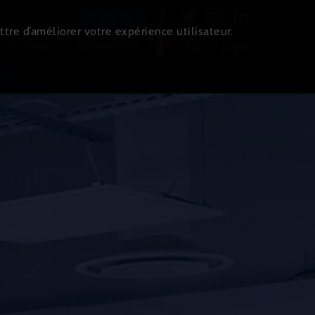
Newsletter
ttre d’améliorer votre expérience utilisateur.
 de l'immo
Evénements
Login