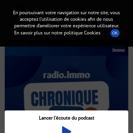
Radio-immo.fr
Premiere webradio d'information immobiliere
En poursuivant votre navigation sur notre site, vous
acceptez l’utilisation de cookies afin de nous
DÉTAILS DE L'ÉPISODE
permettre d’améliorer votre expérience utilisateur.
En savoir plus sur notre politique Cookies
OK
22 octobre 2025
à 4h02
, durée : 2 minutes
Lancer l'écoute du podcast