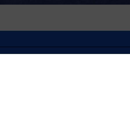
À l'écoute
L’ATOUT ÂGE
Magazines