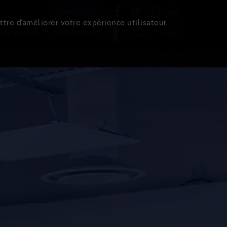
Newsletter
ttre d’améliorer votre expérience utilisateur.
 de l'immo
Evénements
Login