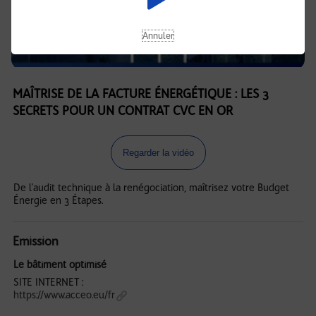
Annuler
MAÎTRISE DE LA FACTURE ÉNERGÉTIQUE : LES 3
SECRETS POUR UN CONTRAT CVC EN OR
Regarder la vidéo
De l'audit technique à la renégociation, maîtrisez votre Budget
Énergie en 3 Étapes.
Emission
Le bâtiment optimisé
SITE INTERNET :
https://www.acceo.eu/fr