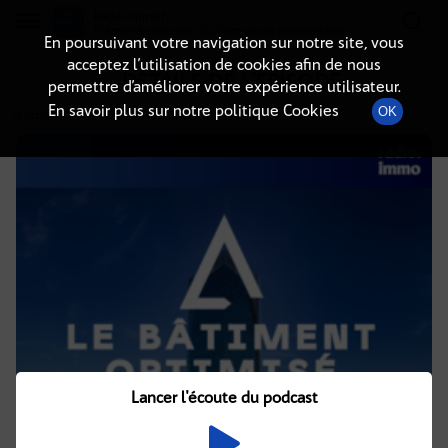
Radio-immo.fr
Premiere webradio d'information immobiliere
En poursuivant votre navigation sur notre site, vous
acceptez l’utilisation de cookies afin de nous
DÉTAILS DE L'ÉPISODE
permettre d’améliorer votre expérience utilisateur.
En savoir plus sur notre politique Cookies
OK
28 octobre 2025
à 13h02
, durée : 31 minutes
Lancer l'écoute du podcast