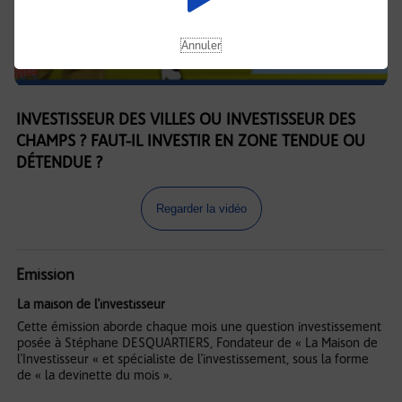
Annuler
INVESTISSEUR DES VILLES OU INVESTISSEUR DES
CHAMPS ? FAUT-IL INVESTIR EN ZONE TENDUE OU
DÉTENDUE ?
Regarder la vidéo
Emission
La maison de l'investisseur
Cette émission aborde chaque mois une question investissement
posée à Stéphane DESQUARTIERS, Fondateur de « La Maison de
l’Investisseur « et spécialiste de l'investissement, sous la forme
de « la devinette du mois ».