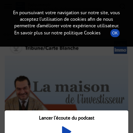
Radio-immo.fr
Premiere webradio d'information immobiliere
En poursuivant votre navigation sur notre site, vous
acceptez l’utilisation de cookies afin de nous
DÉTAILS DE L'ÉPISODE
permettre d’améliorer votre expérience utilisateur.
En savoir plus sur notre politique Cookies
OK
23 juin 2021
à 8h09
, durée : 20 minutes
Lancer l'écoute du podcast