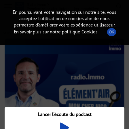
Radio-immo.fr
Premiere webradio d'information immobiliere
En poursuivant votre navigation sur notre site, vous
acceptez l’utilisation de cookies afin de nous
DÉTAILS DE L'ÉPISODE
permettre d’améliorer votre expérience utilisateur.
En savoir plus sur notre politique Cookies
OK
18 décembre 2025
à 8h02
, durée : 32 minutes
Lancer l'écoute du podcast