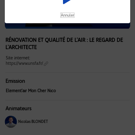
Annuler
RÉNOVATION ET QUALITÉ DE L'AIR : LE REGARD DE
L'ARCHITECTE
Site internet:
https://www.unsfa.fr/
Emission
Element'air Mon Cher Nico
Animateurs
Nicolas BLONDET