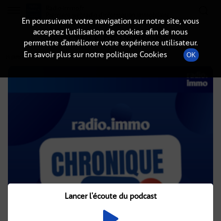
Radio-immo.fr
Premiere webradio d'information immobiliere
En poursuivant votre navigation sur notre site, vous
acceptez l’utilisation de cookies afin de nous
DÉTAILS DE L'ÉPISODE
permettre d’améliorer votre expérience utilisateur.
En savoir plus sur notre politique Cookies
OK
21 janvier 2026
à 5h02
, durée : 2 minutes
Lancer l'écoute du podcast