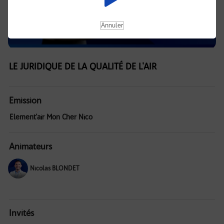
Annuler
LE JURIDIQUE DE LA QUALITÉ DE L'AIR
Emission
Element'air Mon Cher Nico
Animateurs
Nicolas BLONDET
Invités