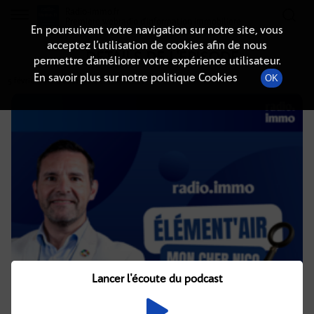
Radio-immo.fr
Premiere webradio d'information immobiliere
En poursuivant votre navigation sur notre site, vous
acceptez l’utilisation de cookies afin de nous
DÉTAILS DE L'ÉPISODE
permettre d’améliorer votre expérience utilisateur.
En savoir plus sur notre politique Cookies
OK
5 février 2026
à 8h02
, durée : 22 minutes
Lancer l'écoute du podcast