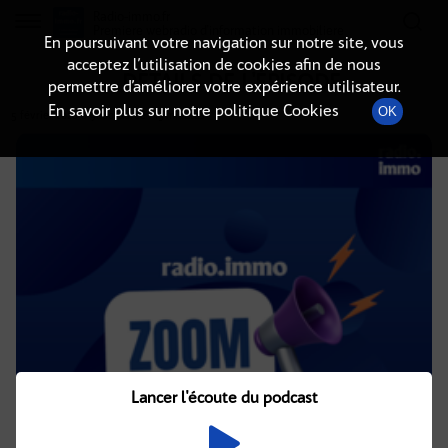
Radio-immo.fr
Premiere webradio d'information immobiliere
En poursuivant votre navigation sur notre site, vous
acceptez l’utilisation de cookies afin de nous
DÉTAILS DE L'ÉPISODE
permettre d’améliorer votre expérience utilisateur.
En savoir plus sur notre politique Cookies
OK
5 février 2026
à 9h00
, durée : 13 minutes
Lancer l'écoute du podcast