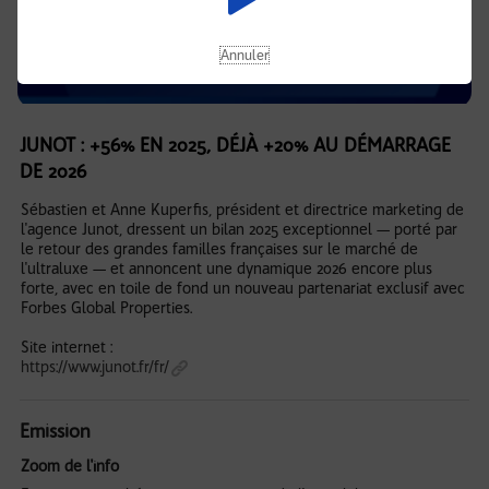
Annuler
JUNOT : +56% EN 2025, DÉJÀ +20% AU DÉMARRAGE
DE 2026
Sébastien et Anne Kuperfis, président et directrice marketing de
l'agence Junot, dressent un bilan 2025 exceptionnel — porté par
le retour des grandes familles françaises sur le marché de
l'ultraluxe — et annoncent une dynamique 2026 encore plus
forte, avec en toile de fond un nouveau partenariat exclusif avec
Forbes Global Properties.
Site internet :
https://www.junot.fr/fr/
Emission
Zoom de l'info