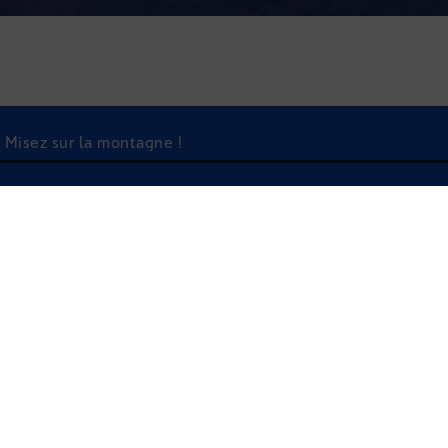
 Misez sur la montagne !
À l'écoute
UN MARCHÉ DYNAM
MONTAGNE !