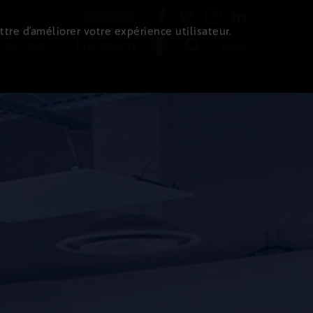
Newsletter
ttre d’améliorer votre expérience utilisateur.
 de l'immo
Evénements
Login