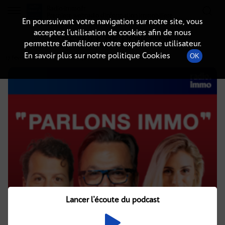
Radio-immo.fr
Premiere webradio d'information immobiliere
En poursuivant votre navigation sur notre site, vous
acceptez l’utilisation de cookies afin de nous
DÉTAILS DE L'ÉPISODE
permettre d’améliorer votre expérience utilisateur.
En savoir plus sur notre politique Cookies
OK
17 février 2026
à 11h02
, durée : 46 minutes
Lancer l'écoute du podcast