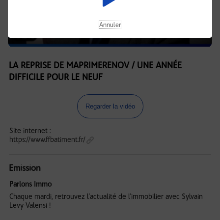
Annuler
LA REPRISE DE MAPRIMERENOV / UNE ANNÉE
DIFFICILE POUR LE NEUF
Regarder la vidéo
Site internet :
https://www.ffbatiment.fr/
Emission
Parlons Immo
Chaque mardi, retrouvez l'actualité de l'immobilier avec Sylvain
Levy-Valensi !