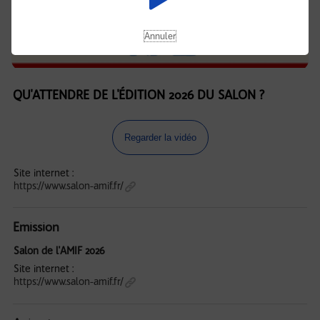
Annuler
QU'ATTENDRE DE L'ÉDITION 2026 DU SALON ?
Regarder la vidéo
Site internet :
https://www.salon-amif.fr/
Emission
Salon de l'AMIF 2026
Site internet :
https://www.salon-amif.fr/