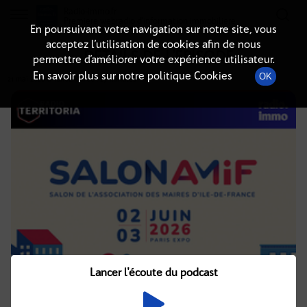
Radio-immo.fr
Premiere webradio d'information immobiliere
En poursuivant votre navigation sur notre site, vous
acceptez l’utilisation de cookies afin de nous
DÉTAILS DE L'ÉPISODE
permettre d’améliorer votre expérience utilisateur.
En savoir plus sur notre politique Cookies
OK
21 mai 2026
à 10h02
, durée : 27 minutes
Lancer l'écoute du podcast