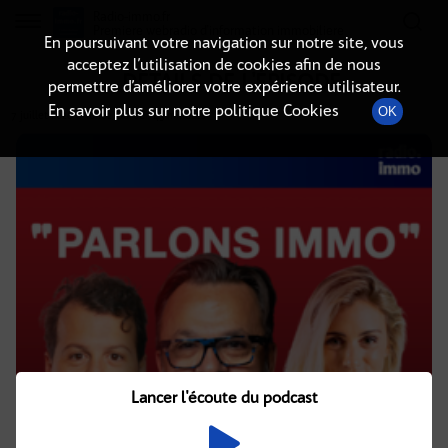
Radio-immo.fr
Premiere webradio d'information immobiliere
En poursuivant votre navigation sur notre site, vous
acceptez l’utilisation de cookies afin de nous
DÉTAILS DE L'ÉPISODE
permettre d’améliorer votre expérience utilisateur.
En savoir plus sur notre politique Cookies
OK
7 juillet 2026
à 10h02
, durée : 43 minutes
Lancer l'écoute du podcast