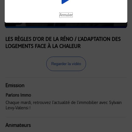
Annuler
LES RÈGLES D’OR DE LA RÉNO / L’ADAPTATION DES
LOGEMENTS FACE À LA CHALEUR
Regarder la vidéo
Emission
Parlons Immo
Chaque mardi, retrouvez l'actualité de l'immobilier avec Sylvain
Levy-Valensi !
Animateurs