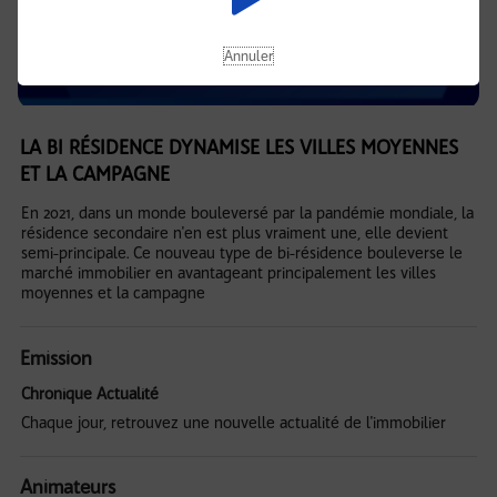
Annuler
LA BI RÉSIDENCE DYNAMISE LES VILLES MOYENNES
ET LA CAMPAGNE
En 2021, dans un monde bouleversé par la pandémie mondiale, la
résidence secondaire n'en est plus vraiment une, elle devient
semi-principale. Ce nouveau type de bi-résidence bouleverse le
marché immobilier en avantageant principalement les villes
moyennes et la campagne
Emission
Chronique Actualité
Chaque jour, retrouvez une nouvelle actualité de l'immobilier
Animateurs