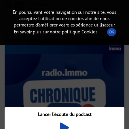
Radio-immo.fr
Premiere webradio d'information immobiliere
En poursuivant votre navigation sur notre site, vous
acceptez l’utilisation de cookies afin de nous
DÉTAILS DE L'ÉPISODE
permettre d’améliorer votre expérience utilisateur.
En savoir plus sur notre politique Cookies
OK
1 juillet 2021
à 4h02
, durée : 2 minutes
Lancer l'écoute du podcast