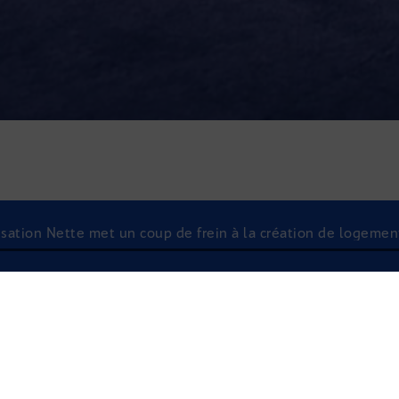
alisation Nette met un coup de frein à la création de logemen
À l'écoute