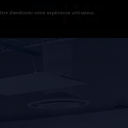
Newsletter
ttre d’améliorer votre expérience utilisateur.
 de l'immo
Evénements
Login