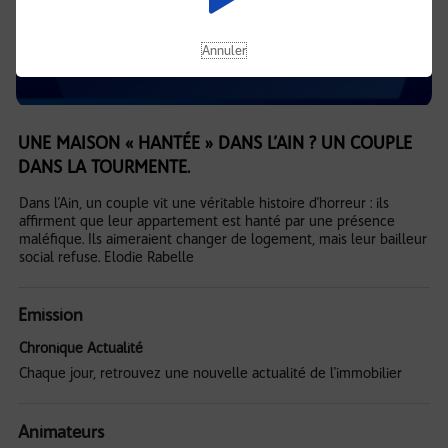
Annuler
UNE MAISON « HANTÉE » DANS L’AIN ? UN COUPLE
DANS LA TOURMENTE.
Dans l’Ain, un couple vit une véritable histoire d’horreur : ils
affirment que leur appartement est hanté par une présence
maléfique. Ils aimeraient changer de logement, mais leur bailleur
social refuse. Elodie Rabelle
Emission
Chronique Actualité
Chaque jour, retrouvez une nouvelle actualité de l'immobilier
Animateurs