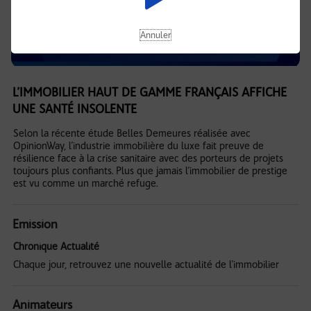
Annuler
L’IMMOBILIER HAUT DE GAMME FRANÇAIS AFFICHE
UNE SANTÉ INSOLENTE
Selon la récente étude Belles Demeures réalisée avec
OpinionWay, l’industrie immobilière du luxe fait preuve de
résilience face à la crise sanitaire avec des porteurs de projets
toujours plus confiants. Plus que jamais l’immobilier de prestige
est vu comme un marché refuge.
Emission
Chronique Actualité
Chaque jour, retrouvez une nouvelle actualité de l'immobilier
Animateurs