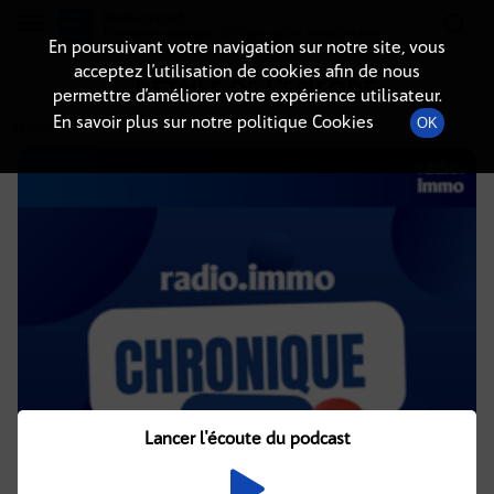
Radio-immo.fr
Premiere webradio d'information immobiliere
En poursuivant votre navigation sur notre site, vous
acceptez l’utilisation de cookies afin de nous
DÉTAILS DE L'ÉPISODE
permettre d’améliorer votre expérience utilisateur.
En savoir plus sur notre politique Cookies
OK
23 juillet 2021
à 4h02
, durée : 2 minutes
Lancer l'écoute du podcast