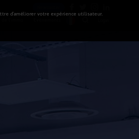
Newsletter
ttre d’améliorer votre expérience utilisateur.
 de l'immo
Evénements
Login