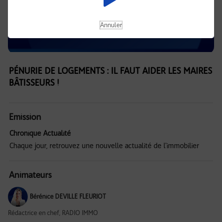
Annuler
PÉNURIE DE LOGEMENTS : IL FAUT AIDER LES MAIRES
BÂTISSEURS !
Emission
Chronique Actualité
Chaque jour, retrouvez une nouvelle actualité de l'immobilier
Animateurs
Bérénice DEVILLE FLEURIOT
Rédactrice en chef, RADIO IMMO