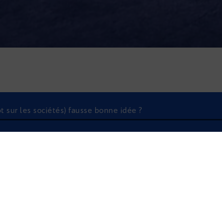
pôt sur les sociétés) fausse bonne idée ?
À l'écoute