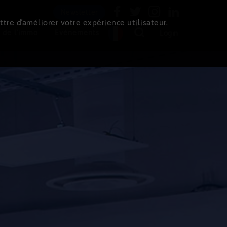
Newsletter
ttre d’améliorer votre expérience utilisateur.
 de l'immo
Evénements
Login