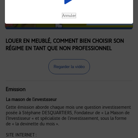
Annuler
LOUER EN MEUBLÉ, COMMENT BIEN CHOISIR SON
RÉGIME EN TANT QUE NON PROFESSIONNEL
Regarder la vidéo
Emission
La maison de l'investisseur
Cette émission aborde chaque mois une question investissement
posée à Stéphane DESQUARTIERS, Fondateur de « La Maison de
l’Investisseur « et spécialiste de l'investissement, sous la forme
de « la devinette du mois ».
SITE INTERNET :