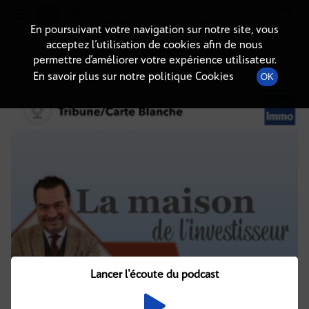
Radio-immo.fr
Premiere webradio d'information immobiliere
En poursuivant votre navigation sur notre site, vous
acceptez l’utilisation de cookies afin de nous
DÉTAILS DE L'ÉPISODE
permettre d’améliorer votre expérience utilisateur.
En savoir plus sur notre politique Cookies
OK
27 octobre 2021
à 8h02
, durée : 18 minutes
Lancer l'écoute du podcast