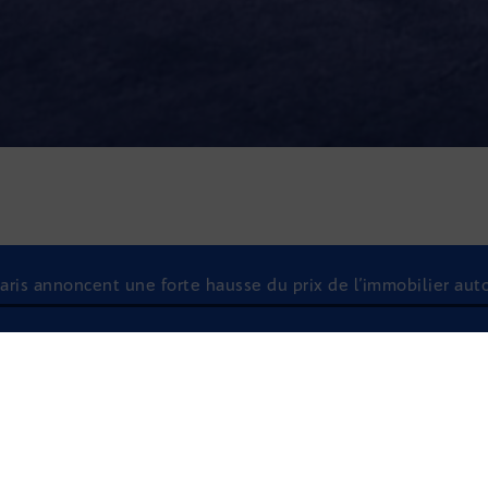
aris annoncent une forte hausse du prix de l’immobilier auto
À l'écoute