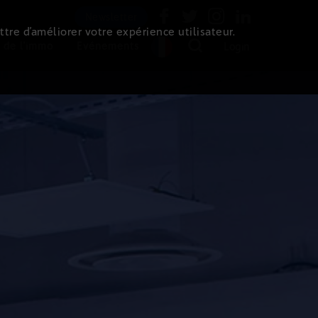
Newsletter
ttre d’améliorer votre expérience utilisateur.
 de l'immo
Evénements
Login